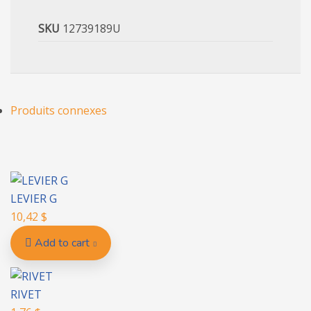
SKU
12739189U
Produits connexes
LEVIER G
10,42
$
Add to cart
RIVET