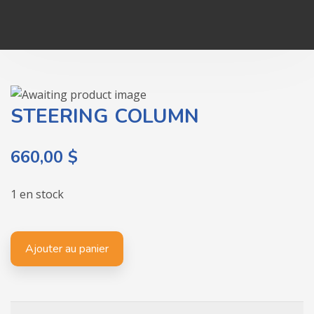
STEERING COLUMN
660,00
$
1 en stock
quantité
Ajouter au panier
de
STEERING
COLUMN