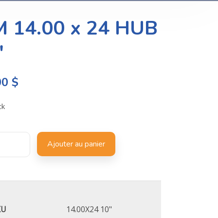
M 14.00 x 24 HUB
″
00
$
ck
Ajouter au panier
KU
14.00X24 10"