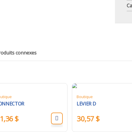
Ca
roduits connexes
utique
Boutique
ONNECTOR
LEVIER D
1,36
$
30,57
$