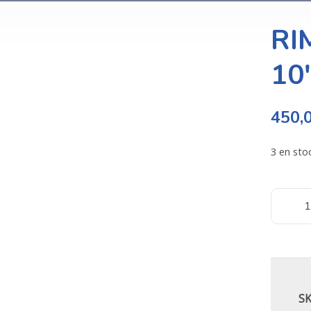
RI
10
450,
3 en sto
S