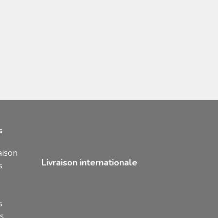
s
aison
Livraison internationale
s
s
ns