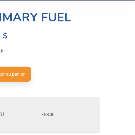
IMARY FUEL
2
$
ck
er au panier
KU
36846