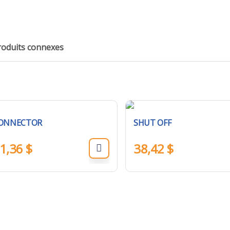
roduits connexes
ONNECTOR
SHUT OFF
1,36
$
38,42
$