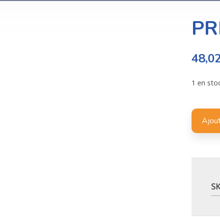
PR
48,0
1 en sto
Ajout
S