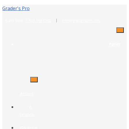
Grader's Pro
|
Sans frais :
1-833-848-0745
info@graderspro.com
Panier
Accueil
À
propos
Boutique