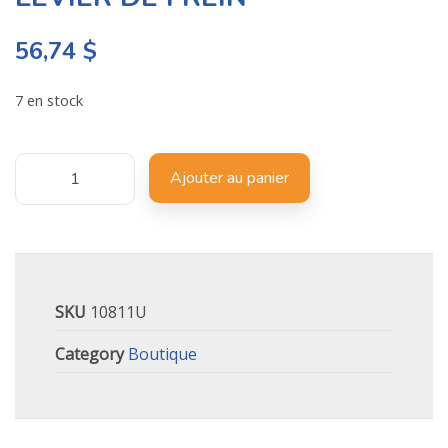
56,74
$
7 en stock
Ajouter au panier
SKU
10811U
Category
Boutique