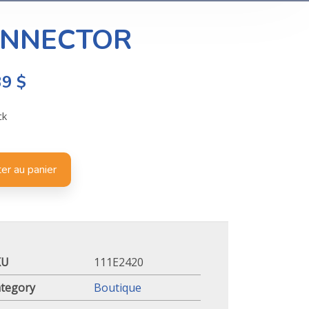
NNECTOR
39
$
ck
er au panier
KU
111E2420
tegory
Boutique