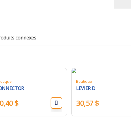
roduits connexes
utique
Boutique
ONNECTOR
LEVIER D
0,40
$
30,57
$