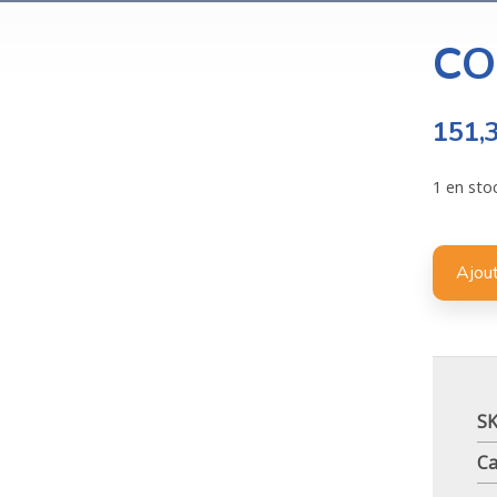
CO
151,
1 en sto
Ajout
S
Ca