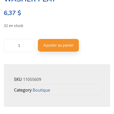
6,37
$
32 en stock
Ajouter au panier
SKU
11055609
Category
Boutique