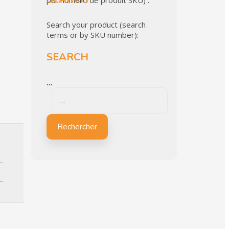
par numéro de produit SKU) :
Search your product (search
terms or by SKU number):
SEARCH
…
Rechercher