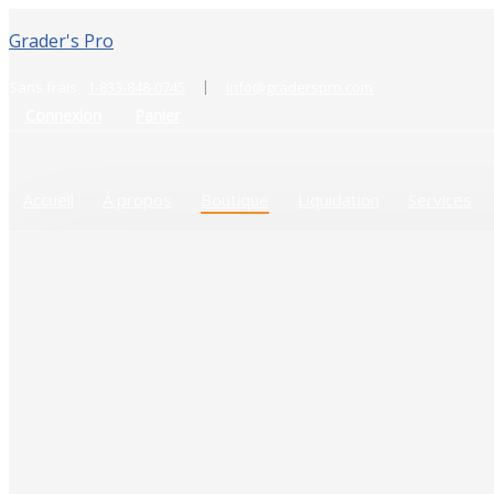
Grader's Pro
|
Sans frais :
1-833-848-0745
info@graderspro.com
Connexion
Panier
Accueil
À propos
Boutique
Liquidation
Services