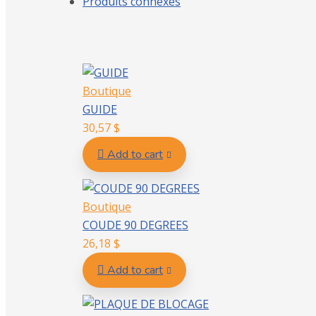
Produits connexes
Boutique
GUIDE
30,57
$
Add to cart
Boutique
COUDE 90 DEGREES
26,18
$
Add to cart