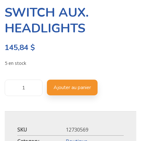
SWITCH AUX.
HEADLIGHTS
145,84
$
5 en stock
Ajouter au panier
SKU
12730569