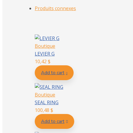
Produits connexes
Boutique
LEVIER G
10,42
$
Add to cart
Boutique
SEAL RING
100,48
$
Add to cart