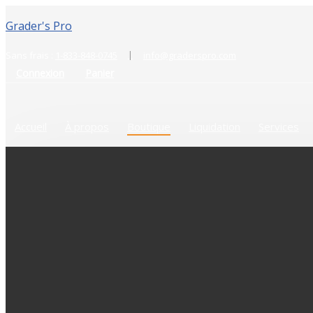
Grader's Pro
|
Sans frais :
1-833-848-0745
info@graderspro.com
Connexion
Panier
Accueil
À propos
Boutique
Liquidation
Services