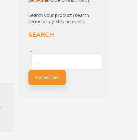
par numéro de produit SKU) :
Search your product (search
terms or by SKU number):
SEARCH
…
Rechercher