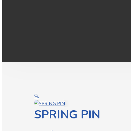
🔍
SPRING PIN