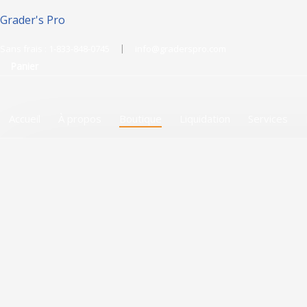
Grader's Pro
|
Sans frais :
1-833-848-0745
info@graderspro.com
Panier
Accueil
À propos
Boutique
Liquidation
Services