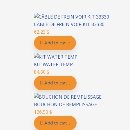
CÂBLE DE FREIN VOIR KIT 33330
62,23
$
Add to cart
KIT WATER TEMP
84,80
$
Add to cart
BOUCHON DE REMPLISSAGE
126,50
$
Add to cart