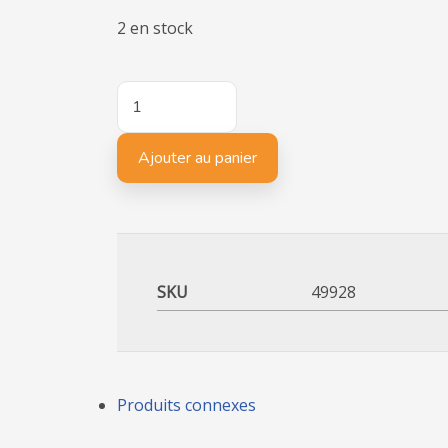
2 en stock
quantité
de
SPIDER
Ajouter au panier
SKU
49928
Produits connexes