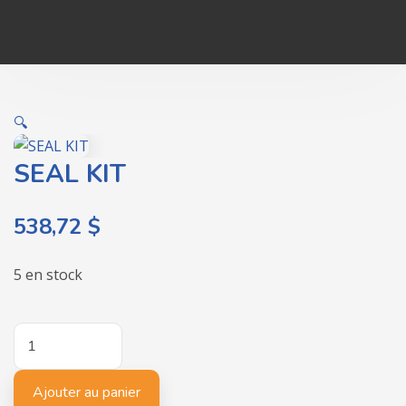
🔍
SEAL KIT
538,72
$
5 en stock
quantité
de
SEAL
Ajouter au panier
KIT