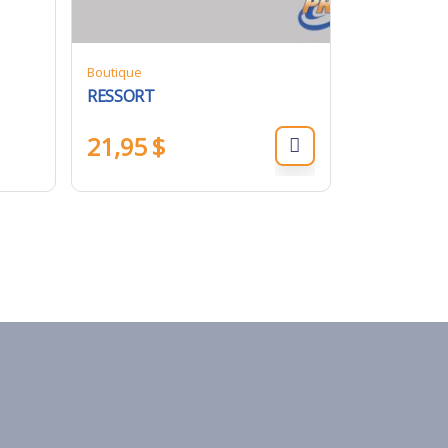
Boutique
RESSORT
21,95
$