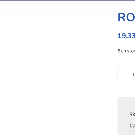
RO
19,3
5 en sto
S
Ca