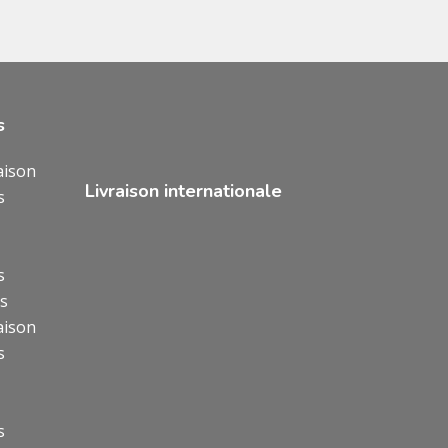
s
aison
Livraison internationale
s
s
ns
aison
s
s