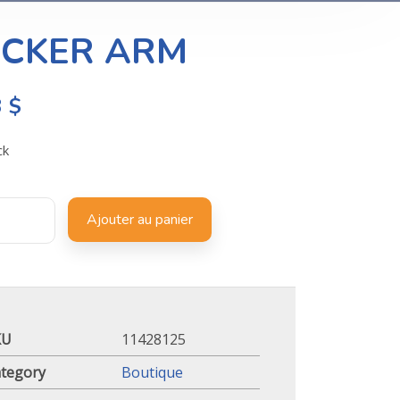
CKER ARM
3
$
ck
Ajouter au panier
KU
11428125
tegory
Boutique