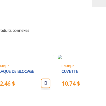
roduits connexes
utique
Boutique
LAQUE DE BLOCAGE
CUVETTE
2,46
$
10,74
$