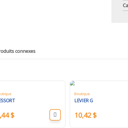
Ca
roduits connexes
utique
Boutique
ESSORT
LEVIER G
,44
$
10,42
$