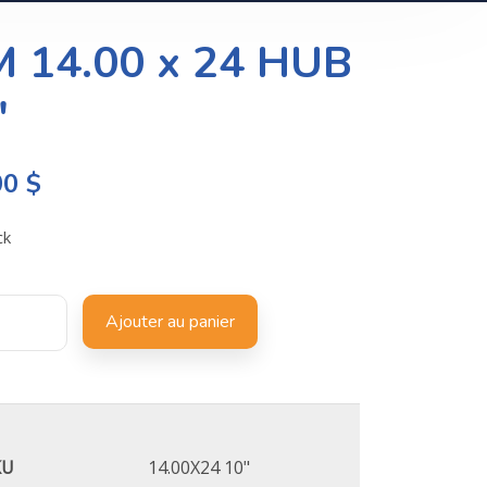
M 14.00 x 24 HUB
″
00
$
ck
Ajouter au panier
KU
14.00X24 10"