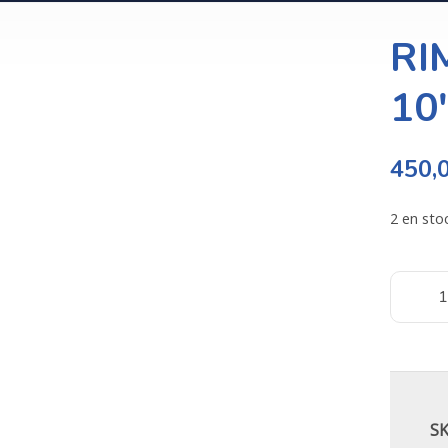
RI
10
450,
2 en sto
S