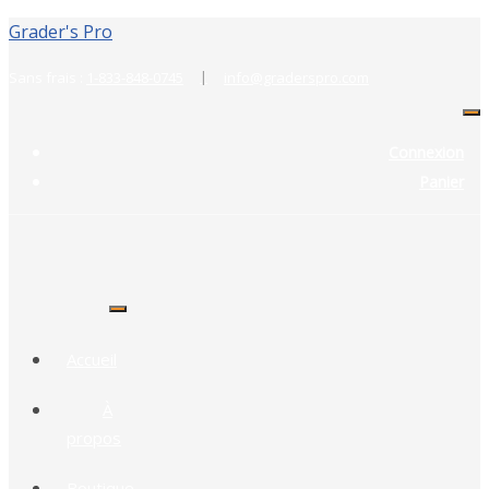
Grader's Pro
|
Sans frais :
1-833-848-0745
info@graderspro.com
Connexion
Panier
Accueil
À
propos
Boutique