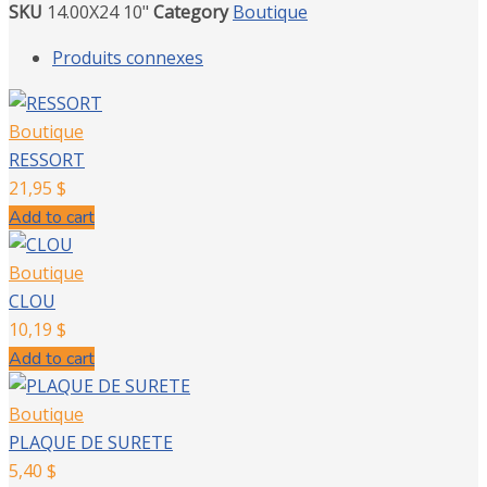
SKU
14.00X24 10"
Category
Boutique
Produits connexes
Boutique
RESSORT
21,95
$
Add to cart
Boutique
CLOU
10,19
$
Add to cart
Boutique
PLAQUE DE SURETE
5,40
$