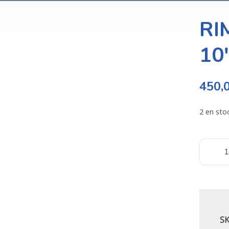
RI
10
450,
2 en sto
S