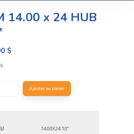
M 14.00 x 24 HUB
″
00
$
ck
Ajouter au panier
KU
14.00X24 10"