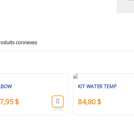
roduits connexes
LBOW
KIT WATER TEMP
7,95
$
84,80
$