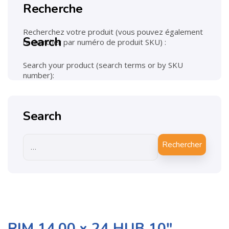
Recherche
Recherchez votre produit (vous pouvez également
Search
rechercher par numéro de produit SKU) :
Search your product (search terms or by SKU
number):
Search
Rechercher
RIM 14.00 x 24 HUB 10″