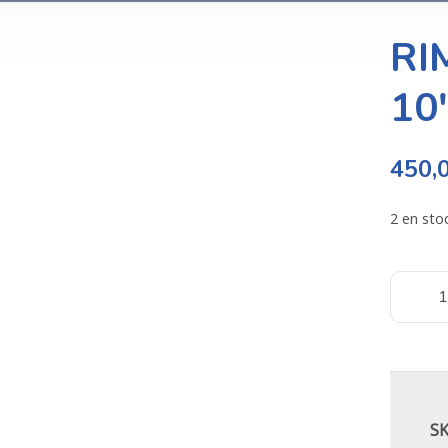
RI
10
450,
2 en sto
S