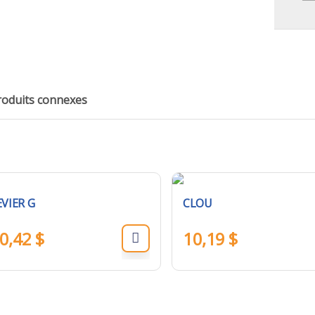
roduits connexes
EVIER G
CLOU
0,42
$
10,19
$