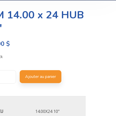
M 14.00 x 24 HUB
″
00
$
ck
Ajouter au panier
KU
14.00X24 10"