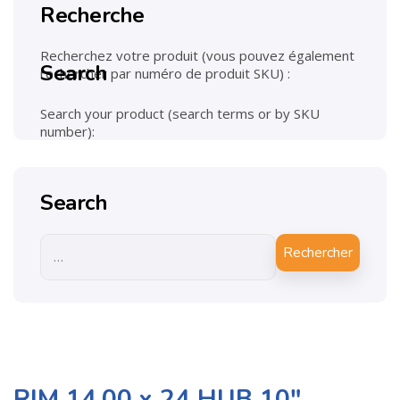
Recherche
Recherchez votre produit (vous pouvez également
Search
rechercher par numéro de produit SKU) :
Search your product (search terms or by SKU
number):
Search
Rechercher
RIM 14.00 x 24 HUB 10″