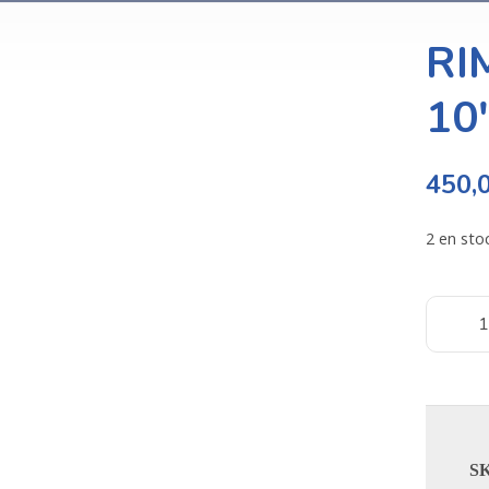
RI
10
450,
2 en sto
S