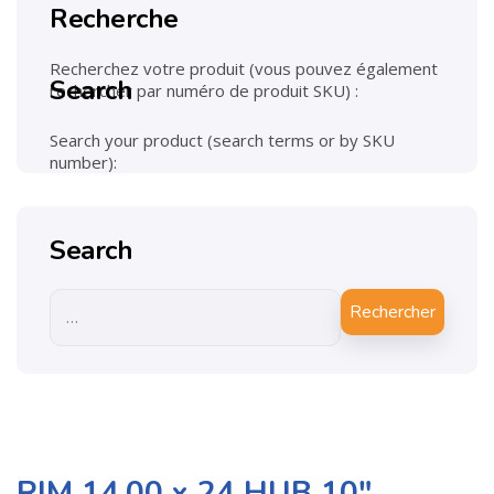
Recherche
Recherchez votre produit (vous pouvez également
Search
rechercher par numéro de produit SKU) :
Search your product (search terms or by SKU
number):
Search
Rechercher
RIM 14.00 x 24 HUB 10″