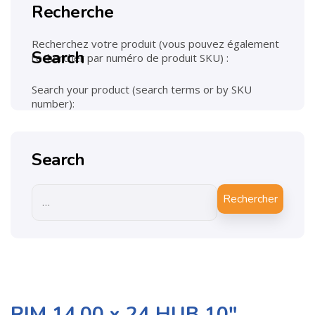
Recherche
Recherchez votre produit (vous pouvez également
Search
rechercher par numéro de produit SKU) :
Search your product (search terms or by SKU
number):
Search
Rechercher
RIM 14.00 x 24 HUB 10″