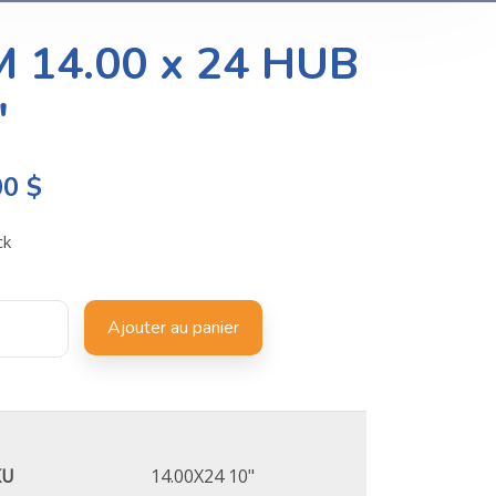
M 14.00 x 24 HUB
″
00
$
ck
Ajouter au panier
KU
14.00X24 10"