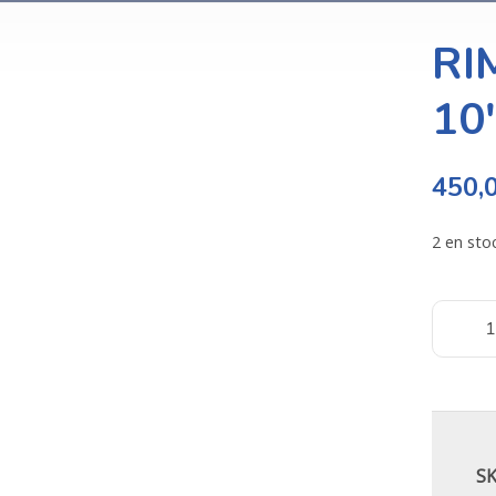
RI
10
450,
2 en sto
S