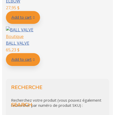
ELBOW
27,95
$
Add to cart
Boutique
BALL VALVE
65,23
$
Add to cart
RECHERCHE
Recherchez votre produit (vous pouvez également
SEARCH
rechercher par numéro de produit SKU) :