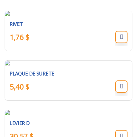
RIVET
1,76
$
PLAQUE DE SURETE
5,40
$
LEVIER D
30,57
$