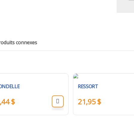
roduits connexes
ONDELLE
RESSORT
,44
$
21,95
$