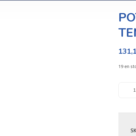
PO
TE
131,
19 en st
S