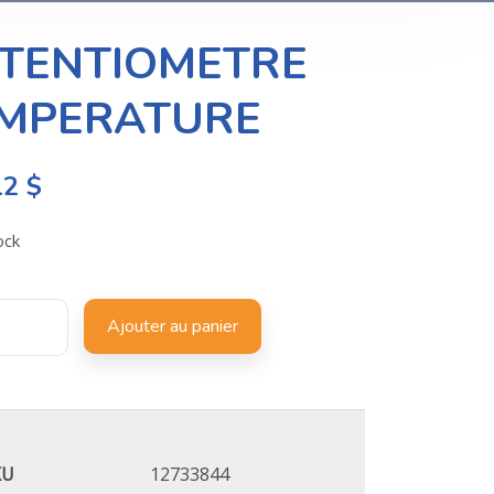
TENTIOMETRE
MPERATURE
12
$
ock
Ajouter au panier
KU
12733844