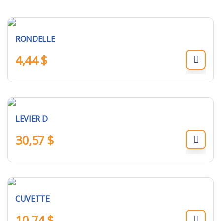
RONDELLE
4,44
$
LEVIER D
30,57
$
CUVETTE
10,74
$