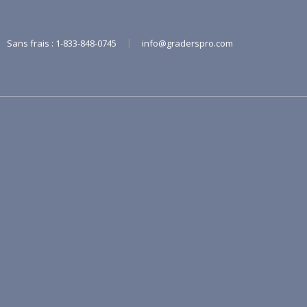
Boutique
|
Sans frais :
1-833-848-0745
info@graderspro.com
Grader's Pro
Produits
PLUG