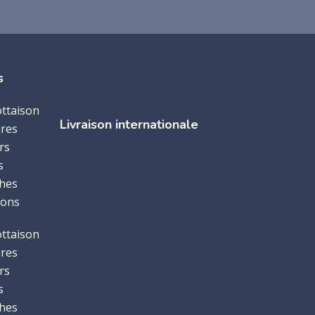
s
ottaison
Livraison internationale
ires
rs
s
hes
ions
ottaison
ires
rs
s
hes