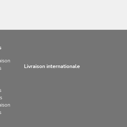
s
aison
Livraison internationale
s
s
ns
aison
s