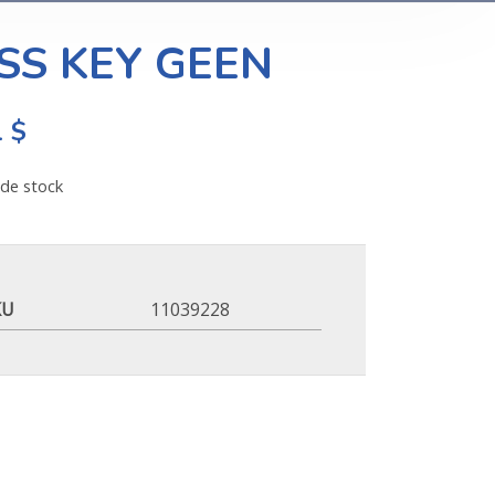
SS KEY GEEN
1
$
de stock
KU
11039228