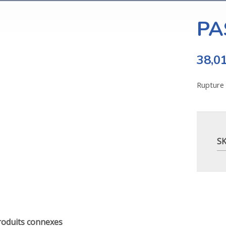
PA
38,0
Rupture 
S
roduits connexes