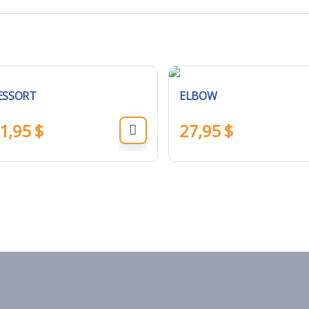
ESSORT
ELBOW
1,95
$
27,95
$