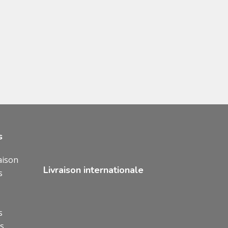
s
aison
Livraison internationale
s
s
ns