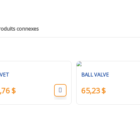
roduits connexes
IVET
BALL VALVE
,76
$
65,23
$