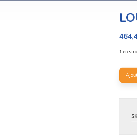
LO
464,
1 en sto
Ajout
S