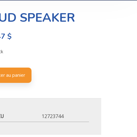
UD SPEAKER
47
$
ck
er au panier
KU
12723744