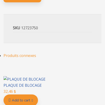
G740
2002
SKU
12723750
Produits connexes
PLAQUE DE BLOCAGE
32,46
$
Add to cart