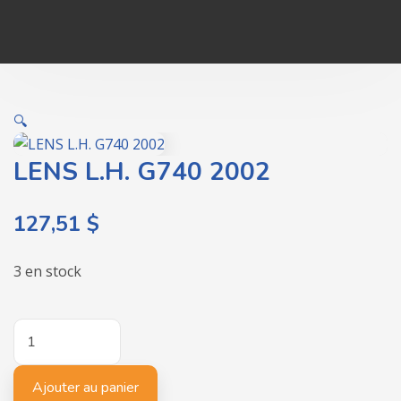
🔍
LENS L.H. G740 2002
127,51
$
3 en stock
quantité
de
LENS
Ajouter au panier
L.H.