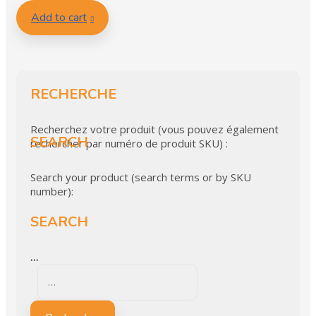
Add to cart
RECHERCHE
Recherchez votre produit (vous pouvez également
SEARCH
rechercher par numéro de produit SKU) :
Search your product (search terms or by SKU
number):
SEARCH
…