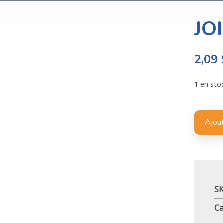
JO
2,09
1 en sto
Ajout
S
Ca