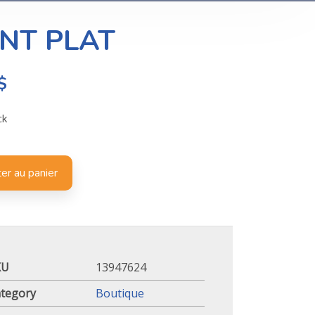
INT PLAT
$
ck
er au panier
KU
13947624
tegory
Boutique