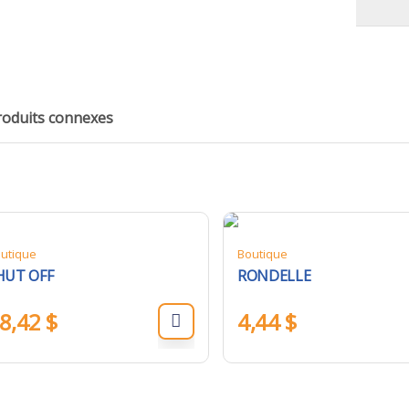
roduits connexes
utique
Boutique
HUT OFF
RONDELLE
8,42
$
4,44
$