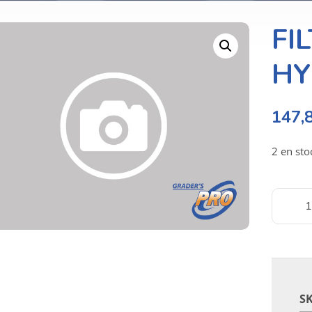
FI
HY
147,
2 en sto
S