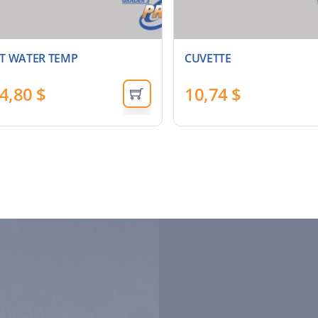
IT WATER TEMP
CUVETTE
4,80
$
10,74
$