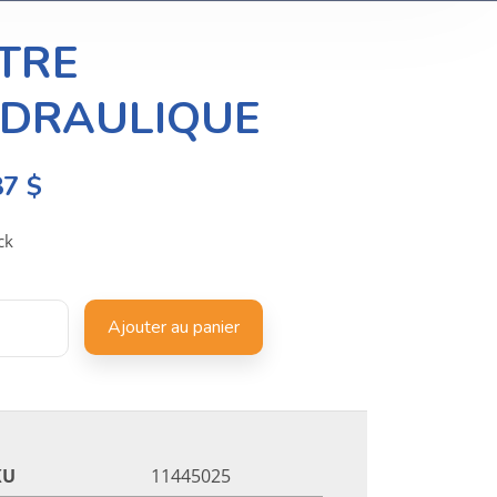
LTRE
DRAULIQUE
87
$
ck
Ajouter au panier
KU
11445025