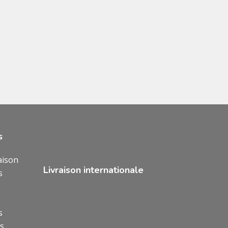
s
aison
Livraison internationale
s
s
ns