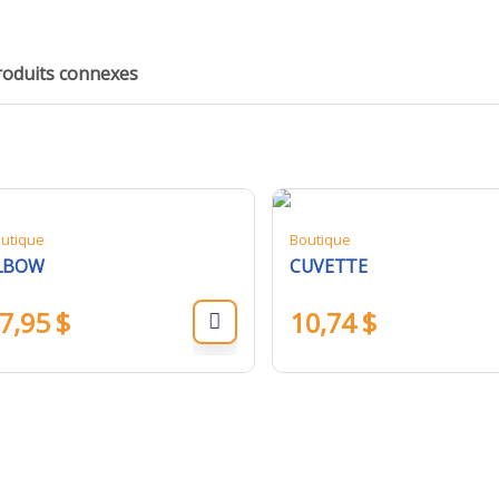
roduits connexes
utique
Boutique
LBOW
CUVETTE
7,95
$
10,74
$