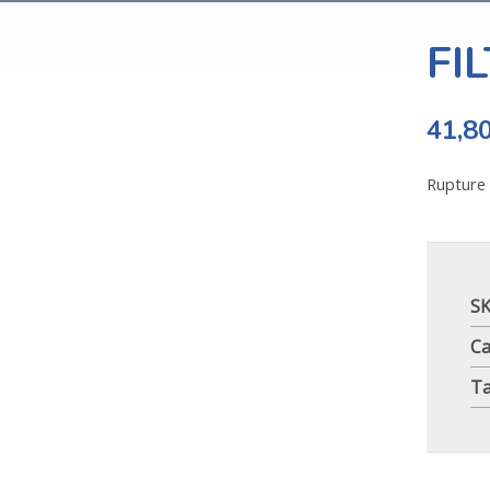
FI
41,8
Rupture 
S
Ca
T