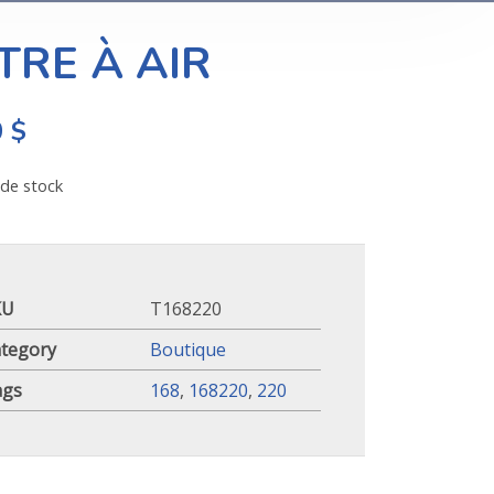
LTRE À AIR
0
$
de stock
KU
T168220
tegory
Boutique
ags
168
,
168220
,
220