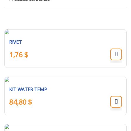
RIVET
1,76
$
KIT WATER TEMP
84,80
$