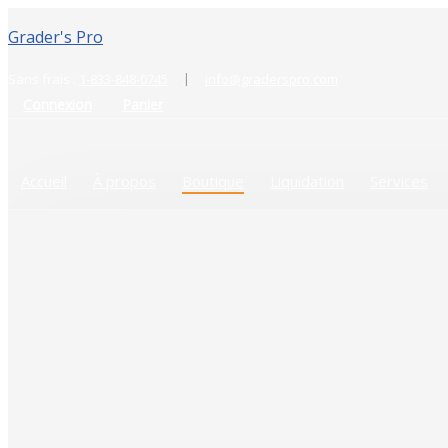
Grader's Pro
|
Sans frais :
1-833-848-0745
info@graderspro.com
Connexion
Panier
Accueil
À propos
Boutique
Liquidation
Services