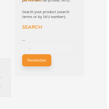
par numéro de produit SKU) :
Search your product (search
terms or by SKU number):
SEARCH
…
Rechercher