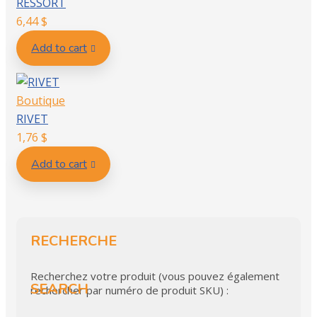
RESSORT
6,44
$
Add to cart
Boutique
RIVET
1,76
$
Add to cart
RECHERCHE
Recherchez votre produit (vous pouvez également
SEARCH
rechercher par numéro de produit SKU) :