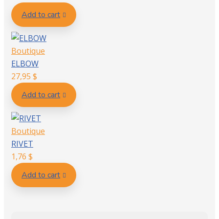
Add to cart
Boutique
ELBOW
27,95
$
Add to cart
Boutique
RIVET
1,76
$
Add to cart