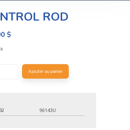
NTROL ROD
00
$
ck
Ajouter au panier
KU
96143U