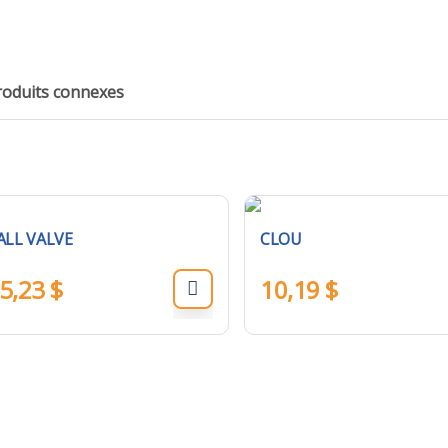
roduits connexes
ALL VALVE
CLOU
5,23
$
10,19
$