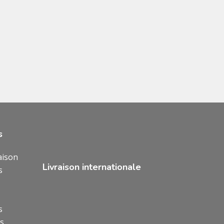
s
aison
Livraison internationale
s
s
ns