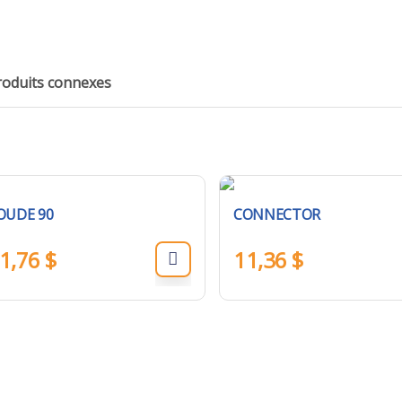
roduits connexes
OUDE 90
CONNECTOR
1,76
$
11,36
$