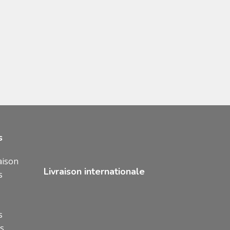
s
aison
Livraison internationale
s
s
ns