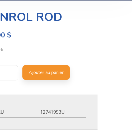
NROL ROD
00
$
ck
Ajouter au panier
KU
12741953U