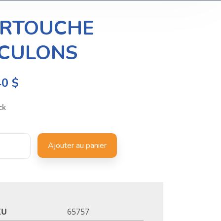
RTOUCHE
CULONS
40
$
ck
Ajouter au panier
KU
65757