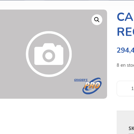
CA
RE
294,
8 en sto
S