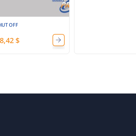
HUT OFF
8,42
$