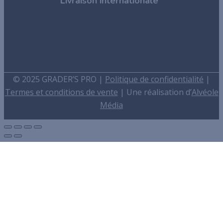
Livraison internationale
© 2025 GRADER’S PRO |
Politique de confidentialité
|
Termes et conditions de vente
| Une réalisation d’
Alvéole
Média