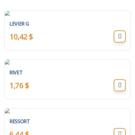
LEVIER G
10,42
$
RIVET
1,76
$
RESSORT
6,44
$